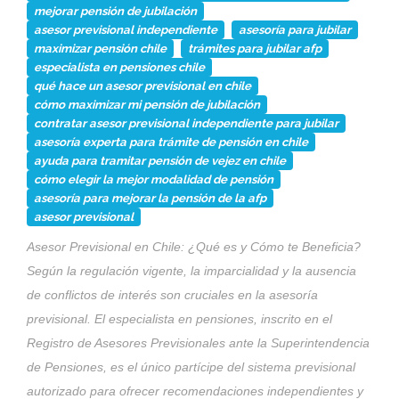
mejorar pensión de jubilación
asesor previsional independiente
asesoría para jubilar
maximizar pensión chile
trámites para jubilar afp
especialista en pensiones chile
qué hace un asesor previsional en chile
cómo maximizar mi pensión de jubilación
contratar asesor previsional independiente para jubilar
asesoría experta para trámite de pensión en chile
ayuda para tramitar pensión de vejez en chile
cómo elegir la mejor modalidad de pensión
asesoría para mejorar la pensión de la afp
asesor previsional
Asesor Previsional en Chile: ¿Qué es y Cómo te Beneficia?
Según la regulación vigente, la imparcialidad y la ausencia
de conflictos de interés son cruciales en la asesoría
previsional. El especialista en pensiones, inscrito en el
Registro de Asesores Previsionales ante la Superintendencia
de Pensiones, es el único partícipe del sistema previsional
autorizado para ofrecer recomendaciones independientes y