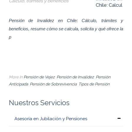
z
Chile: Calcul
atía
Pensión de Invalidez en Chile: Cálculo, trámites y
Sob
beneficios, resume cómo se calcula, solicita y qué ofrece la
tos y
p
saria
Pen
Mont
l
More In
Pensión de Vejez
Pensión de Invalidez
Pensión
Anticipada
Pensión de Sobrevivencia
Tipos de Pensión
Nuestros Servicios
Asesoría en Jubilación y Pensiones