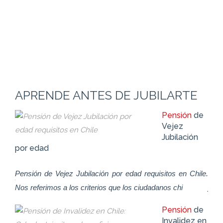
APRENDE ANTES DE JUBILARTE
de
Pensión
de
z
Vejez
Jubilación
por edad
Pensión de Vejez Jubilación por edad requisitos en Chile.
Pen
as y
Nos referimos a los criterios que los ciudadanos chi
jubi
cas
conc
Pensión
de
de
Invalidez en