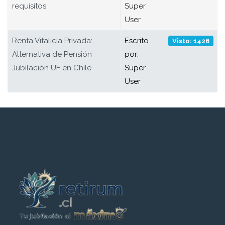
requisitos
Super
User
Renta Vitalicia Privada:
Escrito
Visto: 1426
Alternativa de Pensión
por:
Jubilación UF en Chile
Super
User