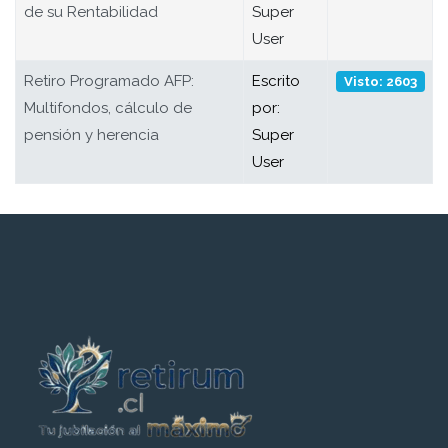
de su Rentabilidad
Super
User
Retiro Programado AFP:
Escrito
Visto: 2603
Multifondos, cálculo de
por:
pensión y herencia
Super
User