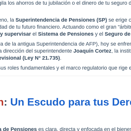
no, la 
Superintendencia de Pensiones (SP)
 se erige
ad de tu futuro financiero. Actuando como el gran "árbitro
r y supervisar
 el 
Sistema de Pensiones
 y el 
Seguro de
de la antigua Superintendencia de AFP), hoy se enfrent
la dirección del superintendente 
Joaquín Cortez
, la inst
visional (Ley N° 21.735)
.
s roles fundamentales y el marco regulatorio que rige e
n
: 
Un Escudo para tus Der
a de Pensiones
 es clara, directa y enfocada en el bien