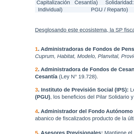
 Capitalización   Cesantía)     Solidaridad
  Individual)                   PGU / Reparto)    
Desglosando este ecosistema, la SP fisc
1
. Administradoras de Fondos de Pens
Cuprum, Habitat, Modelo, Planvital, Prov
2
. Administradora de Fondos de Cesan
Cesantía
 (Ley N° 19.728).
3
. Instituto de Previsión Social (IPS):
 L
(PGU)
, los beneficios del Pilar Solidario 
4
. Administrador del Fondo Autónomo 
abanico de fiscalizados producto de la ú
5
. Asesores Previsionales:
 Mantiene el 