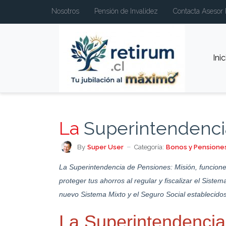
Nosotros
Pensión de Invalidez
Contacta Asesor 
Inic
La
Superintendencia
By
Super User
Categoría:
Bonos y Pensione
La Superintendencia de Pensiones: Misión, funcion
proteger tus ahorros al regular y fiscalizar el Siste
nuevo Sistema Mixto y el Seguro Social establecidos
La Superintendenci