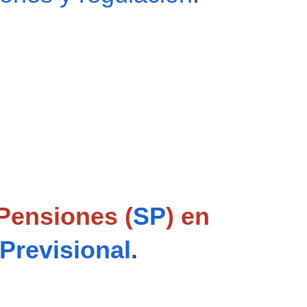
Pensiones (
SP
) en 
Previsional
. 