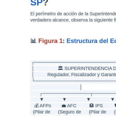
SP
?
El perímetro de acción de la Superintend
verdadero alcance, observa la siguiente 
📊 
Figura 1
: 
Estructura del 
┌────────────────────────
 │                  🏛️ SUPERINTENDENCIA D
 │          Regulador, Fiscalizador y Garan
 └───────────────────────
                                      │
       ┌──────────────┬───
       ▼              ▼               ▼               ▼
   💰 AFPs        💼 AFC          🏦 IPS       
  (Pilar de      (Seguro de      (Pilar de     