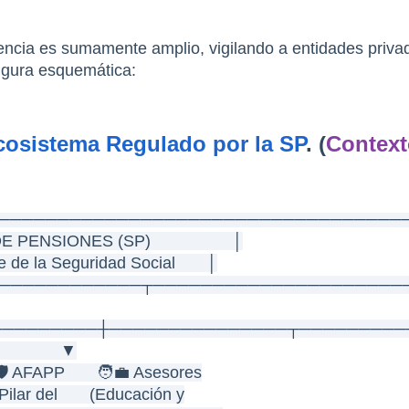
encia es sumamente amplio, vigilando a entidades priva
figura esquemática:
Ecosistema Regulado por la SP
. (
Context
──────────────────────────────────
E PENSIONES (SP)                  │
te de la Seguridad Social       │
─────────────┬─────────────────────
────────────┼───────────────┬────────
              ▼
  🛡️ AFAPP       🧑‍💼 Asesores
 (Pilar del       (Educación y