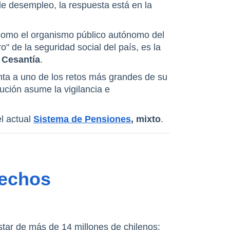
Si alguna vez te has preguntado quién vigila los ahorros de tu jubilación o el dinero de tu seguro de desempleo, la respuesta está en la 
 como el organismo público autónomo del 
" de la seguridad social del país, es la 
 Cesantía
.
a a uno de los retos más grandes de su 
itución asume la vigilancia e 
l actual 
Sistema de Pensiones
, mixto
.
echos 
estar de más de 14 millones de chilenos: