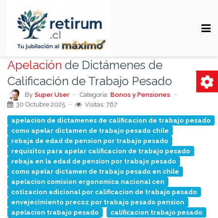
Apelación
de Dictámenes de
Calificación de Trabajo Pesado
By
Super User
Categoría:
Bonos y Pensiones
30 Octubre 2025
Visitas: 767
apelacion de dictamenes de calificacion de trabajo pesado
como apelar dictamen de trabajo pesado chile
rebaja de edad de pension por trabajo pesado
requisitos para apelar calificacion de trabajo pesado
rebaja en la edad de pension por trabajo pesado
como apelar dictamen de trabajo pesado en chile
apelacion comision ergonomica nacional cen
cotizacion adicional por calificacion de trabajo pesado
envejecimiento precoz por trabajo pesado pension
apelacion trabajo pesado
calificacion trabajo pesado