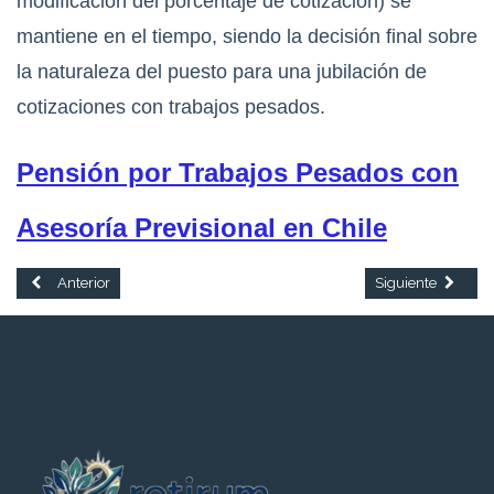
modificación del porcentaje de cotización) se 
mantiene en el tiempo, siendo la decisión final sobre 
la naturaleza del puesto para una jubilación de 
cotizaciones con trabajos pesados.
Pensión por Trabajos Pesados con
Asesoría Previsional en Chile
Artículo anterior: Fondos Generacionales en Chile: Qué Son y Cómo Fu
Artículo siguiente
Anterior
Siguiente