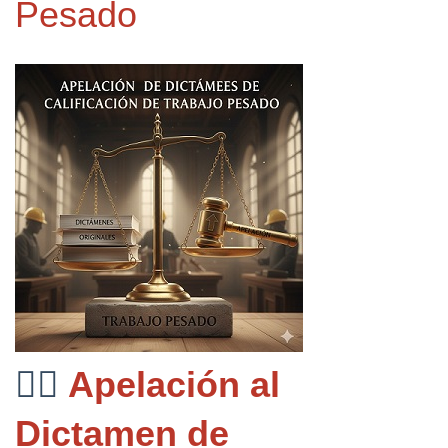
Pesado
👨‍⚖️ 
Apelación al 
Dictamen de 