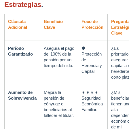
Estrategias
.
Cláusula 
Beneficio 
Foco de 
Pregunta
Adicional
Clave
Protección
Estratégi
Clave
Período 
Asegura el pago 
🛡️ 
¿Es 
Garantizado
del 100% de la 
Protección 
prioritario 
pensión por un 
de 
asegurar 
tiempo definido.
Herencia y 
capital a 
Capital.
herederos
corto pla
Aumento de 
Mejora la 
👨‍👩‍👧‍👦 
¿Mis 
Sobrevivencia
pensión de 
Seguridad 
beneficiar
cónyuge o 
Económica 
tienen una
beneficiarios al 
Familiar.
alta 
fallecer el titular.
dependen
económic
de mi 