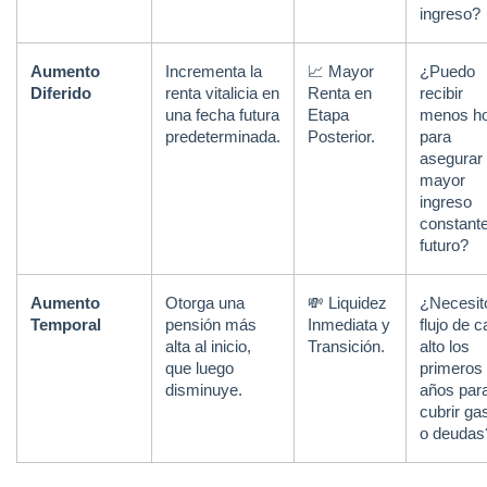
ingreso?
Aumento 
Incrementa la 
📈 Mayor 
¿Puedo 
Diferido
renta vitalicia en 
Renta en 
recibir 
una fecha futura 
Etapa 
menos ho
predeterminada.
Posterior.
para 
asegurar 
mayor 
ingreso 
constante
futuro?
Aumento 
Otorga una 
💸 Liquidez 
¿Necesito
Temporal
pensión más 
Inmediata y 
flujo de ca
alta al inicio, 
Transición.
alto los 
que luego 
primeros 
disminuye.
años para
cubrir gas
o deudas