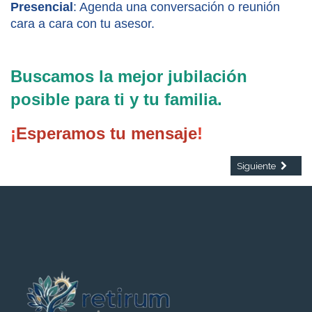
Presencial
: Agenda una conversación o reunión 
cara a cara con tu asesor.
Buscamos la mejor jubilación 
posible para ti y tu familia.
¡
Esperamos tu mensaje
!
Artículo siguiente
Siguiente