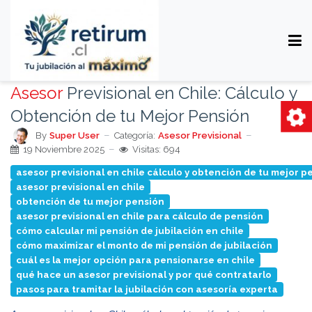
Asesor
Previsional en Chile: Cálculo y
Obtención de tu Mejor Pensión
By
Super User
Categoría:
Asesor Previsional
19 Noviembre 2025
Visitas: 694
asesor previsional en chile cálculo y obtención de tu mejor p
asesor previsional en chile
obtención de tu mejor pensión
asesor previsional en chile para cálculo de pensión
cómo calcular mi pensión de jubilación en chile
cómo maximizar el monto de mi pensión de jubilación
cuál es la mejor opción para pensionarse en chile
qué hace un asesor previsional y por qué contratarlo
pasos para tramitar la jubilación con asesoría experta