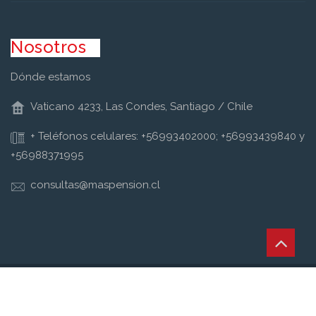
Nosotros
Dónde estamos
Vaticano 4233, Las Condes, Santiago / Chile
+ Teléfonos celulares: +56993402000; +56993439840 y
+56988371995
consultas@maspension.cl
Copyright © Retirum Todos los derechos reservados
Nosotros
Pensión de Invalidez