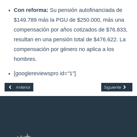
Con reforma:
Su pensión autofinanciada de
$149.789 más la PGU de $250.000, más una
compensación por años cotizados de $76.833,
resultan en una pensión total de $476.622. La
compensación por género no aplica a los
hombres.
[googlereviewspro id="1"]
Artículo anterior: La Superintendencia de Pensiones: Misión, funciones 
Artículo siguiente:
Anterior
Siguiente