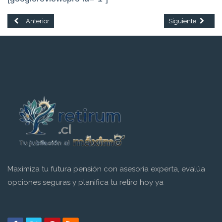
Artículo anterior: Apelación de Dictámenes de Calificación de Trabajo P
Artículo siguient
Anterior
Siguiente
Maximiza tu futura pensión con asesoría experta, evalúa
opciones seguras y planifica tu retiro hoy ya