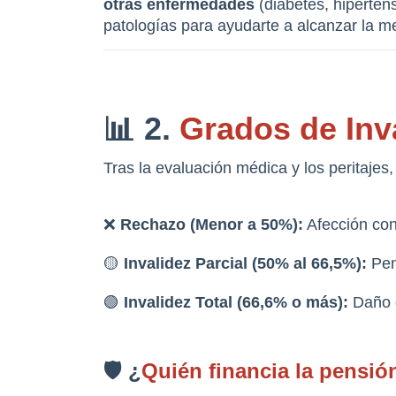
otras enfermedades
 (diabetes, hiperte
patologías para ayudarte a alcanzar la m
📊 2. 
Grados de Inva
Tras la evaluación médica y los peritajes
❌ 
Rechazo (Menor a 50%):
 Afección con
🟡 
Invalidez Parcial (50% al 66,5%):
 Pen
🟢 
Invalidez Total (66,6% o más):
 Daño 
🛡️ ¿
Quién financia la pensió