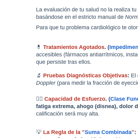
La evaluación de tu salud no la realiza tu
basándose en el estricto manual de 
Norma
Para que tu problema cardiológico te oto
💊 
Tratamientos Agotados
. (
Impedimen
accesibles (fármacos antiarrítmicos, inst
que persiste tras ellos.
🔬 
Pruebas Diagnósticas Objetivas
:
 El
Doppler
 (para medir la fracción de eyecci
🏃‍♂️ 
Capacidad de Esfuerzo
. (
Clase Fun
fatiga extrema, ahogo (disnea), dolor
calificación será muy alta.
💡 
La Regla de la "
Suma Combinada
"
: