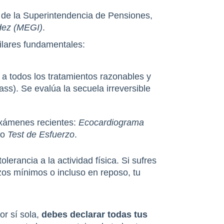
 de la Superintendencia de Pensiones, 
idez (MEGI)
.
ilares fundamentales:
a todos los tratamientos razonables y 
ss). Se evalúa la secuela irreversible 
exámenes recientes: 
Ecocardiograma 
 o 
Test de Esfuerzo
.
 Es el factor decisivo. Se evalúa clínicamente tu tolerancia a la actividad física. Si sufres 
zos mínimos o incluso en reposo, tu 
r sí sola, 
debes declarar todas tus 