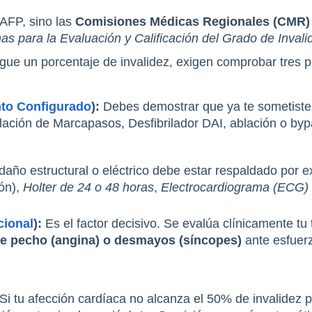
 AFP, sino las 
Comisiones Médicas Regionales (CMR)
s para la Evaluación y Calificación del Grado de Inval
rgue un porcentaje de invalidez, exigen comprobar tres p
to Configurado
):
 Debes demostrar que ya te sometiste 
alación de Marcapasos, Desfibrilador DAI, ablación o bypa
 daño estructural o eléctrico debe estar respaldado por 
ón), 
Holter de 24 o 48 horas
, 
Electrocardiograma (ECG)
cional
):
 de pecho (angina) o desmayos (síncopes)
 ante esfuer
 Si tu afección cardíaca no alcanza el 50% de invalidez po