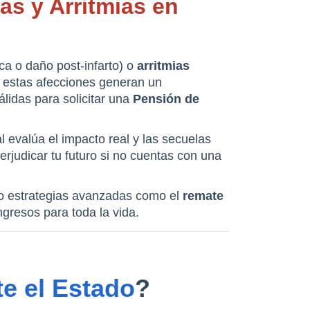
s y Arritmias en 
ca o daño post-infarto) o 
arritmias 
o estas afecciones generan un 
idas para solicitar una 
Pensión de 
l evalúa el impacto real y las secuelas 
funcionales en tu día a día. Además, el proceso esconde complejidades financieras que pueden perjudicar tu futuro si no cuentas con una 
o estrategias avanzadas como el 
remate 
gresos para toda la vida.
e el Estado
?