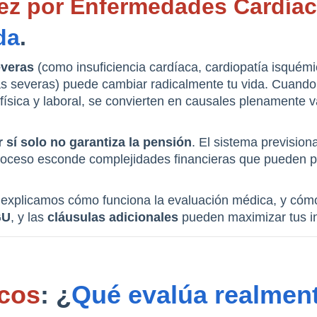
ez por Enfermedades Cardíaca
da
.
everas
 (como insuficiencia cardíaca, cardiopatía isquémi
rdias severas) puede cambiar radicalmente tu vida. Cuand
ica y laboral, se convierten en causales plenamente vál
 sí solo no garantiza la pensión
. El sistema previsiona
te explicamos cómo funciona la evaluación médica, y cóm
GU
, y las 
cláusulas adicionales
 pueden maximizar tus in
icos
: ¿
Qué evalúa realment