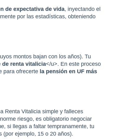
 de expectativa de vida
, inyectando el 
mente por las estadísticas, obteniendo 
cuyos montos bajan con los años). Tu 
 de renta vitalicia
</u>. En este proceso 
 para ofrecerte 
la pensión en UF más 
 Renta Vitalicia simple y falleces 
prematuramente, el remanente de tus ahorros queda para la aseguradora. Para neutralizar este enorme riesgo, es obligatorio negociar 
ue, si llegas a faltar tempranamente, tu 
 (por ejemplo, 15 o 20 años).