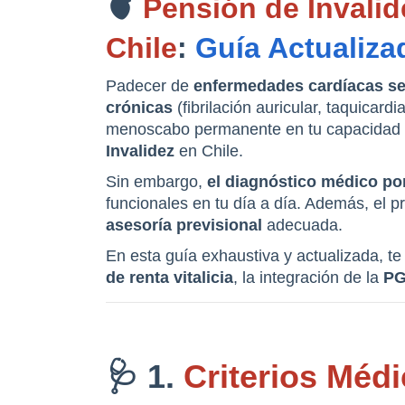
🫀 
Pensión de Invalid
Chile
: 
Guía Actualiza
Padecer de 
enfermedades cardíacas s
crónicas
 (fibrilación auricular, taquica
menoscabo permanente en tu capacidad fís
Invalidez
 en Chile.
Sin embargo, 
el diagnóstico médico por
asesoría previsional
 adecuada.
En esta guía exhaustiva y actualizada, 
de renta vitalicia
, la integración de la 
P
🩺 1. 
Criterios Méd