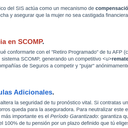
tégico del SIS actúa como un mecanismo de 
compensación
ancha y asegurar que la mujer no sea castigada financiera
icia en SCOMP
.
r qué conformarte con el "Retiro Programado" de tu AFP (
 al sistema SCOMP, generando un competitivo <u>
remate
Compañías de Seguros a competir y "pujar" anónimamente
ulas Adicionales
.
ra la seguridad de tu pronóstico vital. Si contratas una
a más importante es el 
Período Garantizado
: garantiza q
 100% de tu pensión por un plazo definido que tú eliges