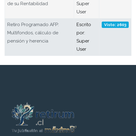
de su Rentabilidad
Super
User
Retiro Programado AFP:
Escrito
Visto: 2603
Multifondos, cálculo de
por:
pensión y herencia
Super
User