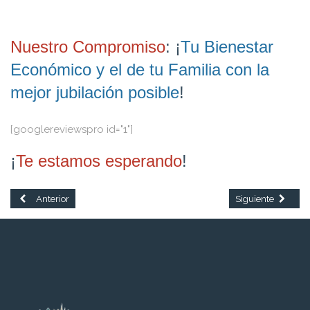
Nuestro Compromiso
: ¡
Tu Bienestar
Económico y el de tu Familia con la
mejor jubilación posible
!
[googlereviewspro id="1"]
¡
Te estamos esperando
!
Artículo anterior: Jubilación y salud en Chile: Guía de seguros y calidad 
Artículo siguiente
Anterior
Siguiente