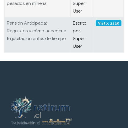
pesados en minería
Super
User
Pensión Anticipada:
Escrito
Visto: 2220
Requisitos y cómo acceder a
por:
tu jubilación antes de tiempo
Super
User