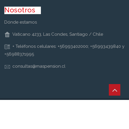
Nosotros
Dónde estamos
Vaticano 4233, Las Condes, Santiago / Chile
+ Teléfonos celulares: +56993402000; +56993439840 y
+56988371995
consultas@maspension.cl
Copyright © Retirum Todos los derechos reservados
Nosotros
Pensión de Invalidez
Contacta Asesor Previsional