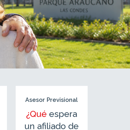
Asesor Previsional
Asesor P
¿Qué
espera
As
un afiliado de
Prev