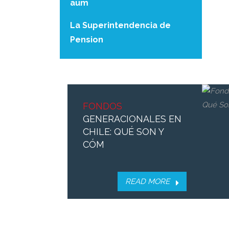
aum
La Superintendencia de
Pension
FONDOS
REMATE
DE RENTA
GENERACIONALES EN
VITALICIA EN CHILE,
CHILE: QUÉ SON Y
CÓMO SOLI
CÓM
Remate de Renta Vitalicia en
Chile: cómo solicitarlo y
READ MORE
requisitos. La reforma de pen
READ MORE