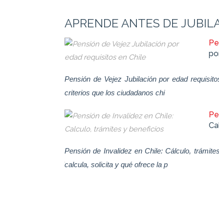
APRENDE ANTES DE JUBIL
nvalidez por
Pe
es
po
 Invalidez por
Pensión de Vejez Jubilación por edad requisito
ntes con afecciones
criterios que los ciudadanos chi
Pe
Ca
nvalidez por
Pensión de Invalidez en Chile: Cálculo, trámit
 Invalidez por
calcula, solicita y qué ofrece la p
mos la información