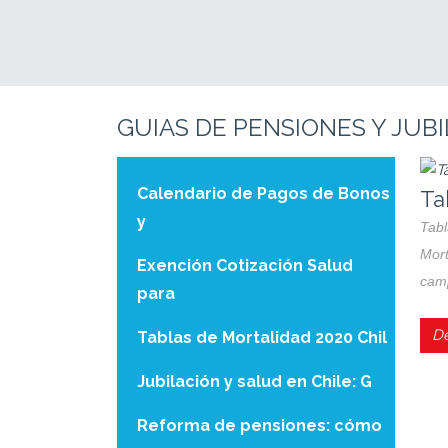
GUIAS DE PENSIONES Y JUB
Calendario de Pagos de Bonos
Ju
y
Jubi
ente
Exención Cotización Salud
patr
para
De
Tablas de Mortalidad 2020 Chil
Jubilación y salud en Chile: G
Reforma de pensiones: cómo