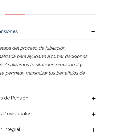
Pensión
Anticipada: Requisitos
ensiones
y cómo
apa del proceso de jubilación,
Pensión Anticipada: Requisitos y
Pensión de invalidez Chil
alizada para ayudarte a tomar decisiones
requisitos para solicitar
tes de tiempo, resume de manera clara y
. Analizamos tu situación previsional y
te permitan maximizar tus beneficios de
Pensión
de Sobrevivencia AFP
Requisit
Seguro de Invalidez y S
s de Pensión
Sobrevivencia (SIS) prot
Pensión de Sobrevivencia AFP
alizados, es guía completa y actualizada
 Previsionales
 Integral