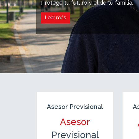
Protege tu futuro y el de tu familia.
Leer más
sional
Asesor Previsional
A
r
Asesor
nal
Previsional