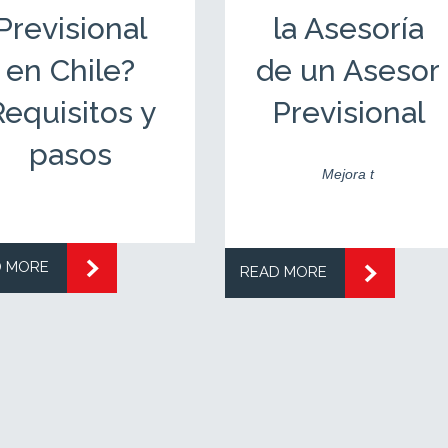
Previsional
la Asesoría
en Chile?
de un Asesor
equisitos y
Previsional
pasos
Mejora t
D MORE
READ MORE