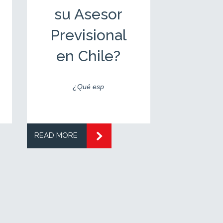
su Asesor
Dedi
Previsional
su Ac
en Chile?
en 
¿Qué esp
As
READ MORE
READ MORE