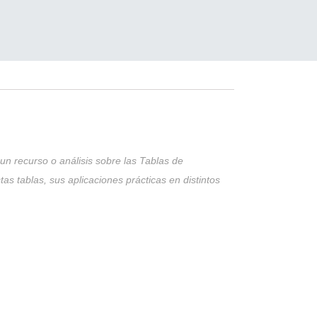
 requiere planificar los gastos de salud,
tizadas por el plan GES. Para proteger el