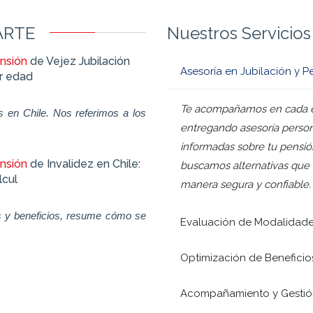
ARTE
Nuestros Servicios
nsión
de Vejez Jubilación
Asesoría en Jubilación y P
r edad
Te acompañamos en cada et
s en Chile. Nos referimos a los
entregando asesoría person
cómo acceder a tu jubilación an
informadas sobre tu pensión
concisa
nsión
de Invalidez en Chile:
buscamos alternativas que 
lcul
manera segura y confiable.
es y beneficios, resume cómo se
Evaluación de Modalidade
Requisitos Trámites y Montos Actu
Optimización de Beneficios
sobre l
Acompañamiento y Gestión