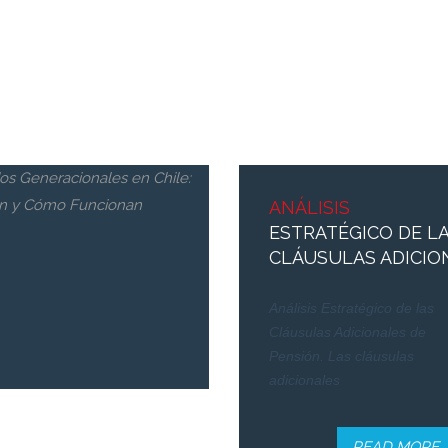
APELACIÓN
ANÁLISIS
DE
DICTÁMENES DE
ESTRATÉGICO DE L
CALIFICACIÓN DE TR
CLÁUSULAS ADICIO
Apelación de Dictámenes de
Análisis Estratégico de las
Calificación de Trabajo Pesado
Cláusulas Adicionales de
es un recurso legal ante la
Pensión. Las cláusulas
adicionales
READ MORE
READ MORE