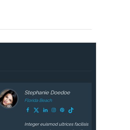
Stephanie Doedoe
Florida Beach
Integer euismod ultrices facilisis