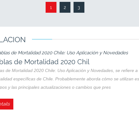
ILACION
bilación y salud en Chile: G
lación y salud en Chile: Guía de seguros y calidad de vida. La jubilación
ndiendo el funcionamiento de FONASA e ISAPRE y las coberturas garan
imonio, es clave contratar
tails