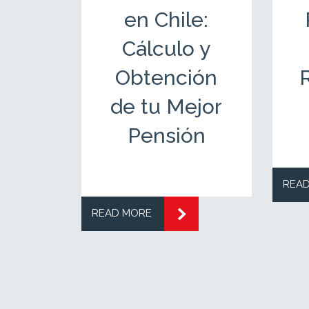
e:
en Chile:
 tu
Cálculo y
ión
Obtención
R
de tu Mejor
Pensión
REA
READ MORE