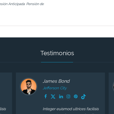
sión Anticipada
Pensión de
Testimonios
James Bond
Jefferson City
is
Integer euismod ultrices facilisis