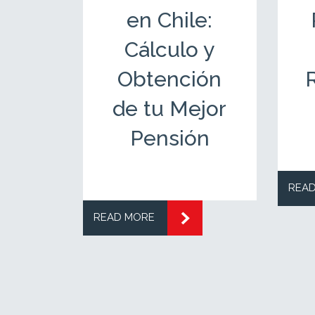
e:
en Chile:
 tu
Cálculo y
ión
Obtención
R
de tu Mejor
Pensión
REA
READ MORE