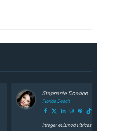
Stephanie Doedoe
Florida Beach
Integer euismod ultrices facilisis