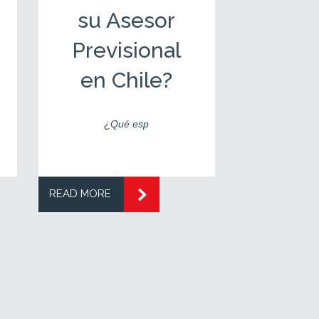
su Asesor
Dedi
Previsional
su Ac
en Chile?
en 
¿Qué esp
As
READ MORE
READ MORE