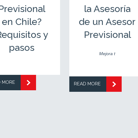
Previsional
la Asesoría
en Chile?
de un Asesor
equisitos y
Previsional
pasos
Mejora t
D MORE
READ MORE