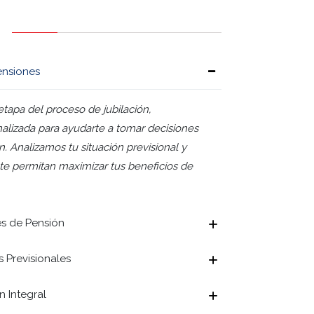
Pensión
Anticipada: Requisitos
ensiones
y cómo
apa del proceso de jubilación,
Pensión Anticipada: Requisitos y
Pensión de invalidez Chil
alizada para ayudarte a tomar decisiones
requisitos para solicitar
tes de tiempo, resume de manera clara y
. Analizamos tu situación previsional y
te permitan maximizar tus beneficios de
Pensión
de Sobrevivencia AFP
Requisit
Seguro de Invalidez y S
s de Pensión
Sobrevivencia (SIS) prot
Pensión de Sobrevivencia AFP
alizados, es guía completa y actualizada
 Previsionales
 Integral