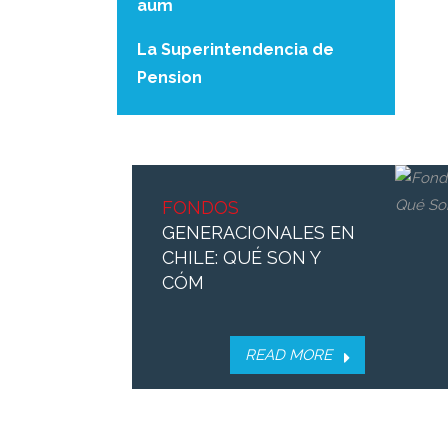
aum
La Superintendencia de
Pension
FONDOS
REMATE
DE RENTA
GENERACIONALES EN
VITALICIA EN CHILE,
CHILE: QUÉ SON Y
CÓMO SOLI
CÓM
Remate de Renta Vitalicia en
Chile: cómo solicitarlo y
READ MORE
requisitos. La reforma de pen
READ MORE