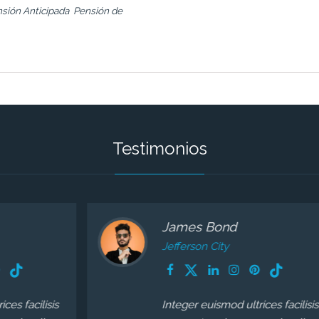
sión Anticipada
Pensión de
Testimonios
James Bond
Jefferson City
is
Integer euismod ultrices facilisis