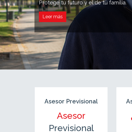
Protege tu futuro y el de tu familia.
Leer más
sional
Asesor Previsional
A
r
Asesor
nal
Previsional