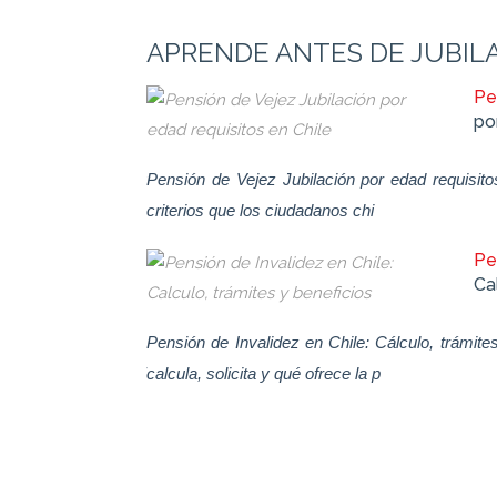
APRENDE ANTES DE JUBIL
nvalidez por
Pe
es
po
 Invalidez por
Pensión de Vejez Jubilación por edad requisito
ntes con afecciones
criterios que los ciudadanos chi
Pe
Ca
nvalidez por
Pensión de Invalidez en Chile: Cálculo, trámit
 Invalidez por
calcula, solicita y qué ofrece la p
mos la información