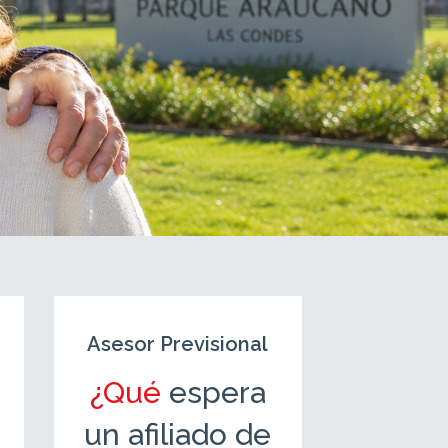
Asesor Previsional
Asesor P
¿Qué
espera
As
un afiliado de
Prev