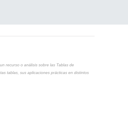
 requiere planificar los gastos de salud,
tizadas por el plan GES. Para proteger el