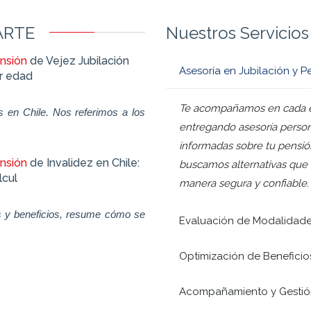
ARTE
Nuestros Servicios
nsión
de Vejez Jubilación
Asesoría en Jubilación y P
r edad
Te acompañamos en cada et
s en Chile. Nos referimos a los
entregando asesoría person
cómo acceder a tu jubilación an
informadas sobre tu pensión
concisa
nsión
de Invalidez en Chile:
buscamos alternativas que 
lcul
manera segura y confiable.
es y beneficios, resume cómo se
Evaluación de Modalidade
Requisitos Trámites y Montos Actu
Optimización de Beneficios
sobre l
Acompañamiento y Gestión