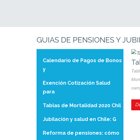
GUIAS DE PENSIONES Y JUB
Calendario de Pagos de Bonos
Ju
y
Jubi
ente
Exención Cotización Salud
patr
para
De
Tablas de Mortalidad 2020 Chil
Jubilación y salud en Chile: G
Reforma de pensiones: cómo