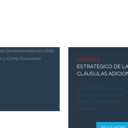
APELACIÓN
ANÁLISIS
DE
DICTÁMENES DE
ESTRATÉGICO DE L
CALIFICACIÓN DE TR
CLÁUSULAS ADICIO
Apelación de Dictámenes de
Análisis Estratégico de las
Calificación de Trabajo Pesado
Cláusulas Adicionales de
es un recurso legal ante la
Pensión. Las cláusulas
adicionales
READ MORE
READ MORE