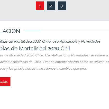
ILACION
bilación y salud en Chile: G
lación y salud en Chile: Guía de seguros y calidad de vida. La jubilación
ndiendo el funcionamiento de FONASA e ISAPRE y las coberturas garan
imonio, es clave contratar
tails