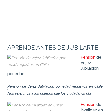
APRENDE ANTES DE JUBILARTE
de
Pensión
de
z
Vejez
Jubilación
por edad
Pensión de Vejez Jubilación por edad requisitos en Chile.
Pen
as y
Nos referimos a los criterios que los ciudadanos chi
jubi
cas
conc
Pensión
de
de
Invalidez en