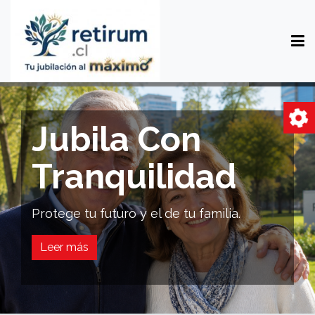
Tu Ju
la Con
Tu F
quilidad
Cada decisión
uro y el de tu familia.
Asesórate an
Leer más