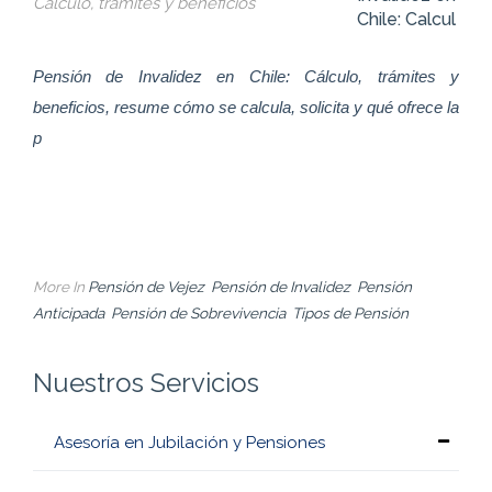
z
Chile: Calcul
atía
Pensión de Invalidez en Chile: Cálculo, trámites y
Sob
beneficios, resume cómo se calcula, solicita y qué ofrece la
tos y
p
saria
Pen
Mont
l
More In
Pensión de Vejez
Pensión de Invalidez
Pensión
Anticipada
Pensión de Sobrevivencia
Tipos de Pensión
Nuestros Servicios
Asesoría en Jubilación y Pensiones